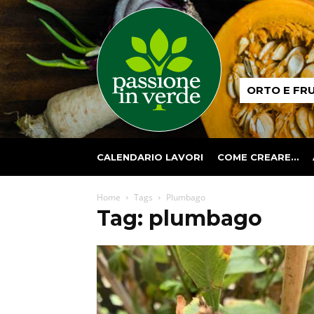
Passione
ORTO E FR
in
verde
CALENDARIO LAVORI
COME CREARE…
Home
Tags
Plumbago
Tag: plumbago