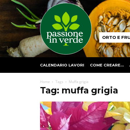
Passione
ORTO E FR
in
verde
CALENDARIO LAVORI
COME CREARE…
Home
Tags
Muffa grigia
Tag: muffa grigia