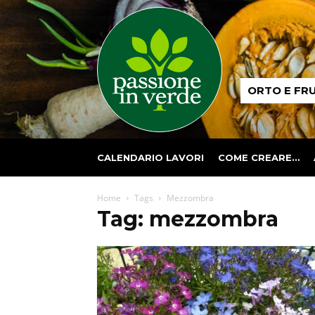
Passione
ORTO E FR
in
verde
CALENDARIO LAVORI
COME CREARE…
Home
Tags
Mezzombra
Tag: mezzombra