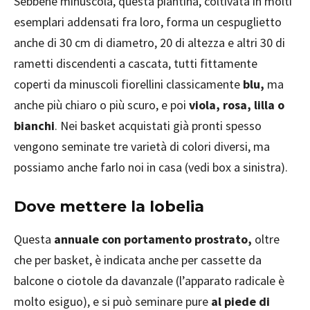
Sebbene minuscola, questa piantina, coltivata in molti
esemplari addensati fra loro, forma un cespuglietto
anche di 30 cm di diametro, 20 di altezza e altri 30 di
rametti discendenti a cascata, tutti fittamente
coperti da minuscoli fiorellini classicamente
blu,
ma
anche più chiaro o più scuro, e poi
viola, rosa, lilla o
bianchi
. Nei basket acquistati già pronti spesso
vengono seminate tre varietà di colori diversi, ma
possiamo anche farlo noi in casa (vedi box a sinistra).
Dove mettere la lobelia
Questa
annuale con portamento prostrato,
oltre
che per basket, è indicata anche per cassette da
balcone o ciotole da davanzale (l’apparato radicale è
molto esiguo), e si può seminare pure
al piede di