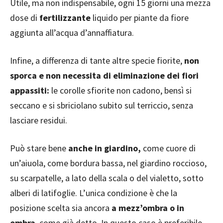
Utile, ma non indispensabile, ogni 15 giorni una mezza
dose di
fertilizzante
liquido per piante da fiore
aggiunta all’acqua d’annaffiatura.
Infine, a differenza di tante altre specie fiorite,
non
sporca e non necessita di eliminazione dei fiori
appassiti:
le corolle sfiorite non cadono, bensì si
seccano e si sbriciolano subito sul terriccio, senza
lasciare residui.
Può stare bene
anche in giardino,
come cuore di
un’aiuola, come bordura bassa, nel giardino roccioso,
su scarpatelle, a lato della scala o del vialetto, sotto
alberi di latifoglie. L’unica condizione è che la
posizione scelta sia ancora
a mezz’ombra o in
ombra
, come già detto. In questo caso è preferibile