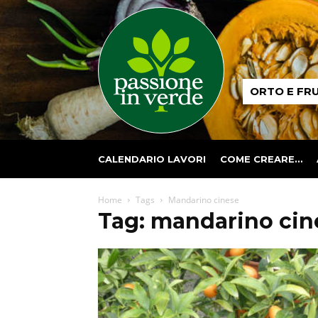
Passione
ORTO E FR
in
verde
CALENDARIO LAVORI
COME CREARE…
Home
Tags
Mandarino cinese
Tag: mandarino cin