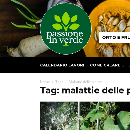
Passione
ORTO E FR
in
verde
CALENDARIO LAVORI
COME CREARE…
Home
Tags
Malattie delle piante
Tag: malattie delle 