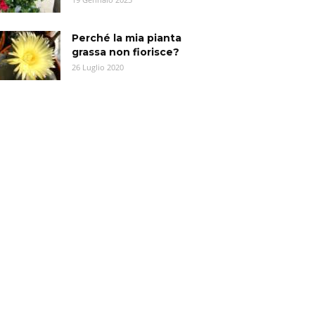
Perché la mia pianta
grassa non fiorisce?
26 Luglio 2020