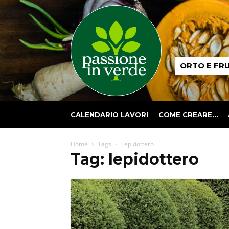
Passione
ORTO E FR
in
verde
CALENDARIO LAVORI
COME CREARE…
Home
Tags
Lepidottero
Tag: lepidottero