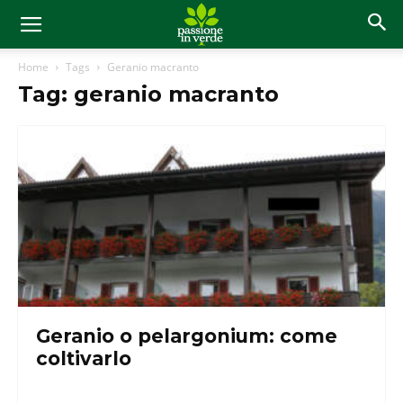
Home
Tags
Geranio macranto
Tag: geranio macranto
Geranio o pelargonium: come
coltivarlo