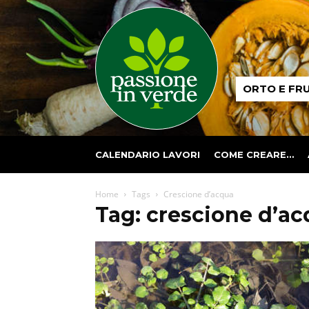
Passione
ORTO E FR
in
verde
CALENDARIO LAVORI
COME CREARE…
Home
Tags
Crescione d’acqua
Tag: crescione d’a