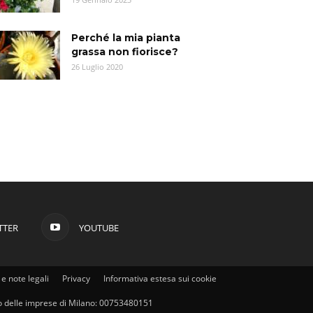
Perché la mia pianta
grassa non fiorisce?
26 Luglio 2020
TTER
YOUTUBE
e note legali
Privacy
Informativa estesa sui cookie
stro delle imprese di Milano: 00753480151