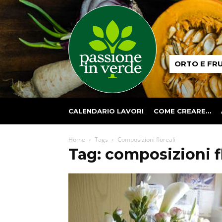
Passione
ORTO E FR
in
verde
CALENDARIO LAVORI
COME CREARE…
Home
Tags
Composizioni floreali
Tag: composizioni f