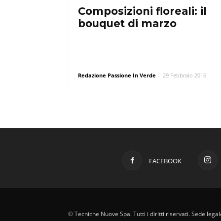
Composizioni floreali: il
bouquet di marzo
Redazione Passione In Verde
-
29 Febbraio 2016
FACEBOOK
© Tecniche Nuove Spa. Tutti i diritti riservati. Sede leg