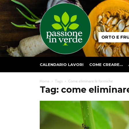
Passione
ORTO E FR
in
verde
CALENDARIO LAVORI
COME CREARE…
Home
Tags
Come eliminare le formiche
Tag: come eliminar