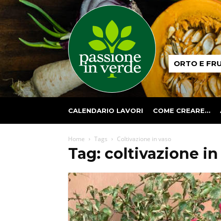
Passione
ORTO E FR
in
verde
CALENDARIO LAVORI
COME CREARE…
Home
Tags
Coltivazione in vaso
Tag: coltivazione in