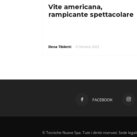
Vite americana,
rampicante spettacolare
Elena Tibiletti
-
9 Ottobre 2023
FACEBOOK
© Tecniche Nuove Spa. Tutti i diritti riservati. Sede leg