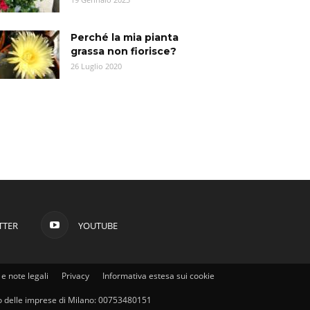
Perché la mia pianta
grassa non fiorisce?
26 Luglio 2020
TTER
YOUTUBE
e note legali
Privacy
Informativa estesa sui cookie
stro delle imprese di Milano: 00753480151