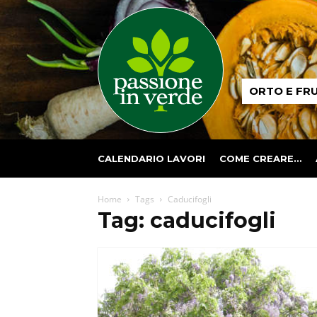
Passione
ORTO E FR
in
verde
CALENDARIO LAVORI
COME CREARE…
Home
Tags
Caducifogli
Tag: caducifogli