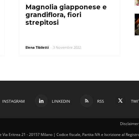
Magnolia giapponese e
grandiflora, fiori
strepitosi
Elena Tibiletti
-
3 Novembre 2022
INSTAGRAM
LINKEDIN
RSS
TWI
Disclaimer 
ale Via Eritrea 21 - 20157 Milano | Codice fiscale, Partita IVA e Iscrizione al Regi