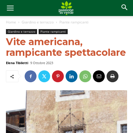
Home
Giardino e terrazzo
Piante rampicanti
Giardino e terrazzo
Piante rampicanti
Vite americana,
rampicante spettacolare
Elena Tibiletti
9 Ottobre 2023