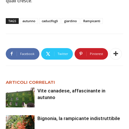
quali cresce.
TAGS
autunno
caducifogli
giardino
Rampicanti
Facebook
Twitter
Pinterest
ARTICOLI CORRELATI
Vite canadese, affascinante in
autunno
Bignonia, la rampicante indistruttibile