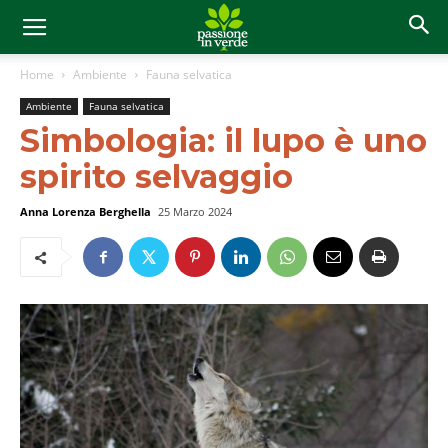
Home
Ambiente
Fauna selvatica
Ambiente
Fauna selvatica
Simbologia: il lupo è uno
spirito selvaggio
Anna Lorenza Berghella
25 Marzo 2024