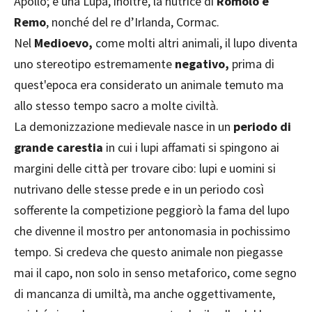
Apollo; è una Lupa, inoltre, la nutrice di
Romolo e
Remo
, nonché del re d’Irlanda, Cormac.
Nel
Medioevo,
come molti altri animali, il lupo diventa
uno stereotipo estremamente
negativo,
prima di
quest'epoca era considerato un animale temuto ma
allo stesso tempo sacro a molte civiltà.
La demonizzazione medievale nasce in un
periodo di
grande carestia
in cui i lupi affamati si spingono ai
margini delle città per trovare cibo: lupi e uomini si
nutrivano delle stesse prede e in un periodo così
sofferente la competizione peggiorò la fama del lupo
che divenne il mostro per antonomasia in pochissimo
tempo. Si credeva che questo animale non piegasse
mai il capo, non solo in senso metaforico, come segno
di mancanza di umiltà, ma anche oggettivamente,