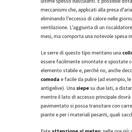
ultime spesso basculanti. È possibile dota
meccanismi che, applicati alla presa d’ari
eliminando l’eccesso di calore nelle giorna
ventilazione. L’aggiunta di un riscaldator
mesi, ma comporta una notevole spesa in e
Le serre di questo tipo meritano una
col
essere facilmente smontate e spostate co
elemento stabile e, perché no, anche deco
comoda
e facile da pulire (ad esempio, l
antigelive). Una
siepe
su due lati, a dist
mentre il lato di accesso principale dovr
pavimentato si possa transitare con carre
piante e per i materiali pesanti, quali sacc
Fate
attenzione al meteo
: nelle ore più