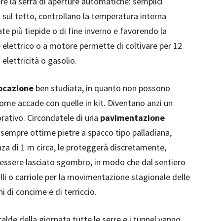
re la serra di aperture automatiche: semplici
a sul tetto, controllano la temperatura interna
te più tiepide o di fine inverno e favorendo la
e elettrico o a motore permette di coltivare per 12
lettricità o gasolio.
locazione
ben studiata, in quanto non possono
me accade con quelle in kit. Diventano anzi un
rativo. Circondatele di una
pavimentazione
e sempre ottime pietre a spacco tipo palladiana,
anza di 1 m circa, le proteggerà discretamente,
à essere lasciato sgombro, in modo che dal sentiero
lli o carriole per la movimentazione stagionale delle
hi di concime e di terriccio.
 calde della giornata tutte le serre e i tunnel vanno