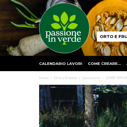
Passione
ORTO E FR
in
verde
CALENDARIO LAVORI
COME CREARE…
Home
Orto e frutteto
Lavorazioni
SERRE PER OR