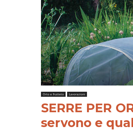
Orto e frutteto
Lavorazioni
SERRE PER OR
servono e qual