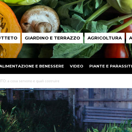
UTTETO
GIARDINO E TERRAZZO
AGRICOLTURA
A
ALIMENTAZIONE E BENESSERE
VIDEO
PIANTE E PARASSITI
TO: a cosa servono e quali costruire