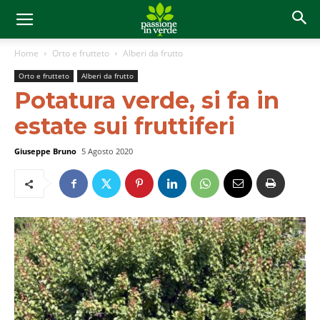
Home
Orto e frutteto
Alberi da frutto
Orto e frutteto
Alberi da frutto
Potatura verde, si fa in
estate sui fruttiferi
Giuseppe Bruno
5 Agosto 2020