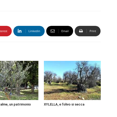
terest
Linkedin
Email
Print
Palme, un patrimonio
XYLELLA, e l’olivo si secca