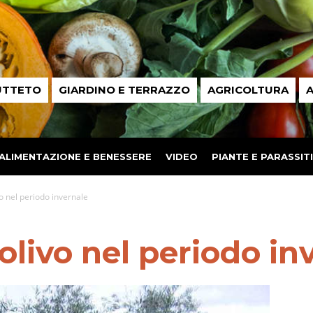
UTTETO
GIARDINO E TERRAZZO
AGRICOLTURA
A
ALIMENTAZIONE E BENESSERE
VIDEO
PIANTE E PARASSITI
vo nel periodo invernale
olivo nel periodo in