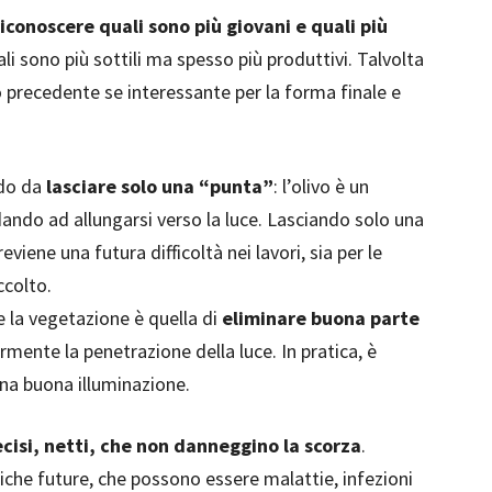
riconoscere quali sono più giovani e quali più
uali sono più sottili ma spesso più produttivi. Talvolta
o precedente se interessante per la forma finale e
odo da
lasciare solo una “punta”
: l’olivo è un
dando ad allungarsi verso la luce. Lasciando solo una
reviene una futura difficoltà nei lavori, sia per le
ccolto.
re la vegetazione è quella di
eliminare buona parte
ente la penetrazione della luce. In pratica, è
na buona illuminazione.
ecisi, netti, che non danneggino la scorza
.
che future, che possono essere malattie, infezioni