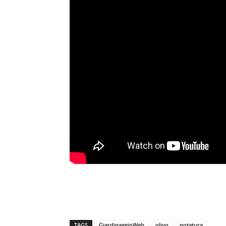
TAGS
GiardinaggioWeb
olivo
potatura