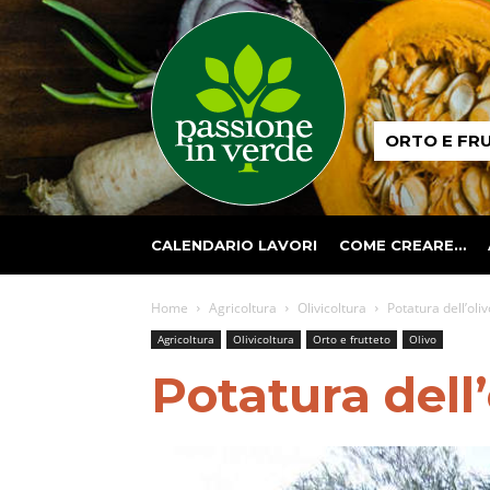
Passione
ORTO E FR
in
verde
CALENDARIO LAVORI
COME CREARE…
Home
Agricoltura
Olivicoltura
Potatura dell’oli
Agricoltura
Olivicoltura
Orto e frutteto
Olivo
Potatura dell’