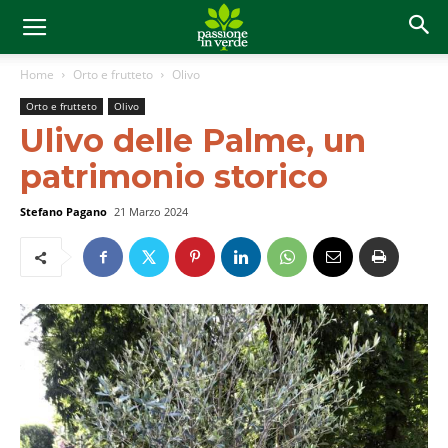
Home
Orto e frutteto
Olivo
Orto e frutteto
Olivo
Ulivo delle Palme, un
patrimonio storico
Stefano Pagano
21 Marzo 2024