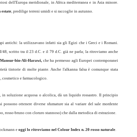
biosi dell'Europa meridionale, in Africa mediterranea e in Asia minore.
 estate
, predilige terreni umidi e si raccoglie in autunno.
pi antichi: la utilizzavano infatti sia gli Egizi che i Greci e i Romani.
I/48, scritto tra il 23 d.C. e il 79 d.C. già ne parla; la ritroviamo anche
ù-Mansur-bin-Ali-Harawi,
che ha permesso agli Europei contemporanei
rietà tintorie di molte piante. Anche l'alkanna falsa è comunque stata
e, cosmetico e farmacologico.
, in soluzione acquosa o alcolica, dà un liquido rossastro. Il principio
si possono ottenere diverse sfumature sia al variare del sale mordente
bo, rosso-bruno con cloruro stannoso) che dalla metodica di estrazione.
Brockmann e
oggi lo ritroviamo nel Colour Index n. 20 rosso naturale
.