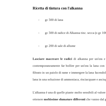
Ricetta di tintura con l'alkanna
-
gr. 500 di lana
-
gr. 500 di radice di Alkanna tinc. secca (o gr. 10
-
gr. 200 di sale di allume
Lasciare macerare le radici
di alkanna per un'ora e p
contemporaneamente far bollire per un'ora la lana con 
filtrato in un paiolo di rame e immergere la lana facendol
lana in una soluzione di ammoniaca; risciacquare e asciug
L'alkanna è una di quelle piante molto sensibili al valore 
ottenere
moltissime sfumature differenti
che vanno dal g