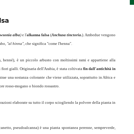
lsa
wsonia alba
)
e l'
alkanna falsa
(
Anchusa tinctoria.
). Ambedue vengono
rabo,
"al hinna",
che significa "come l'henna".
, henné), è un piccolo arbusto con moltissimi rami e appartiene alla
 fiori gialli. Originaria dell'Arabia, è stata coltivata
fin dall'antichità in
estrae una sostanza colorante che viene utilizzata, soprattutto in Africa e
lore rosso-mogano o biondo rossastro.
zioni elaborate su tutto il corpo sciogliendo la polvere della pianta in
rcanetto, pseudoalcanna) è una pianta spontanea perenne, sempreverde,