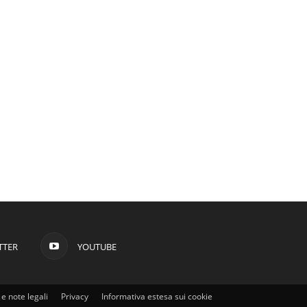
TTER
YOUTUBE
e note legali
Privacy
Informativa estesa sui cookie