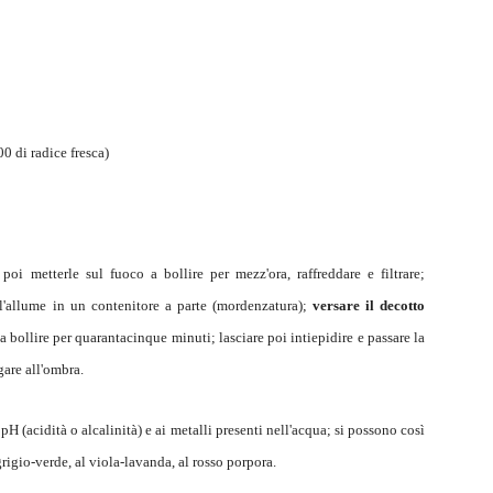
00 di radice fresca)
oi metterle sul fuoco a bollire per mezz'ora, raffreddare e filtrare;
l'allume in un contenitore a parte (mordenzatura);
versare il decotto
a bollire per quarantacinque minuti; lasciare poi intiepidire e passare la
are all'ombra.
pH (acidità o alcalinità) e ai metalli presenti nell'acqua; si possono così
rigio-verde, al viola-lavanda, al rosso porpora.