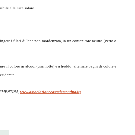
bile alla luce solare.
tingere i filati di lana non mordenzata, in un contenitore neutro (vetro o
rarre il colore in alcool (una notte) e a freddo, alternare bagni di colore e
esiderata.
LEMENTINA,
www.associazionecasaclementina.it)