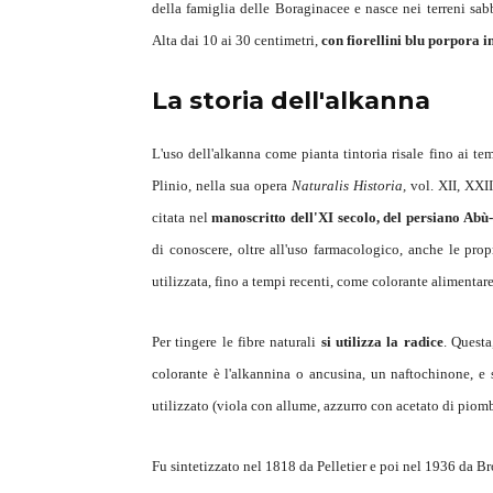
della famiglia delle Boraginacee e nasce nei terreni sab
Alta dai 10 ai 30 centimetri,
con fiorellini blu porpora in
La storia dell'alkanna
L'uso dell'alkanna come pianta tintoria risale fino ai tem
Plinio, nella sua opera
Naturalis Historia,
vol. XII, XXII
citata nel
manoscritto dell'XI secolo, del persiano Ab
di conoscere, oltre all'uso farmacologico, anche le prop
utilizzata, fino a tempi recenti, come colorante alimentar
Per tingere le fibre naturali
si utilizza la radice
. Questa
colorante è l'alkannina o ancusina, un naftochinone, e 
utilizzato (viola con allume, azzurro con acetato di piom
Fu sintetizzato nel 1818 da Pelletier e poi nel 1936 da 