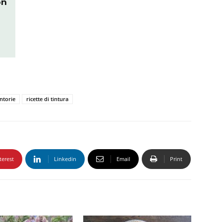
on
e
intorie
ricette di tintura
terest
Linkedin
Email
Print