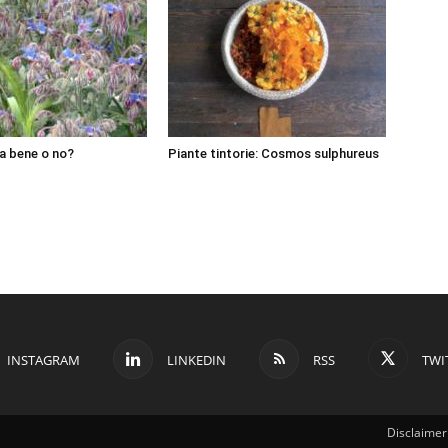
fa bene o no?
Piante tintorie: Cosmos sulphureus
INSTAGRAM
LINKEDIN
RSS
TWI
Disclaimer 