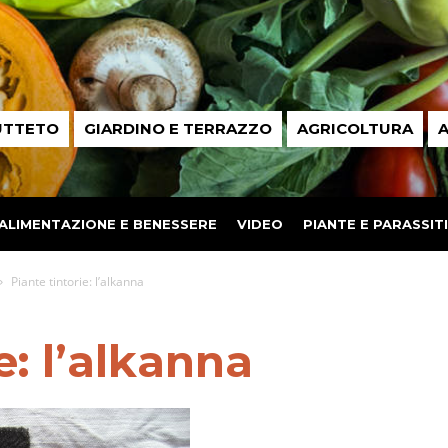
UTTETO
GIARDINO E TERRAZZO
AGRICOLTURA
A
ALIMENTAZIONE E BENESSERE
VIDEO
PIANTE E PARASSITI
Piante tintorie: l’alkanna
e: l’alkanna