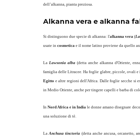
dell’alkanna, pianta preziosa.
Alkanna vera e alkanna fa
Si distinguono due specie di alkanna: l'
alkanna vera
(
La
usate in
cosmetica
e il nome latino proviene da quello a
La
Lawsonia alba
(detta anche alkanna d'Oriente, enna
famiglia delle Litracee. Ha foglie glabre, piccole, ovali e i
Egitto
e altre regioni dell'Africa. Dalle foglie secche si 
in Medio Oriente, anche per tingere capelli e barba di co
In
Nord Africa e in India
le donne amano disegnare decora
una soluzione di tè.
La
Anchusa tinctoria
(detta anche ancusa, orcanetto, a