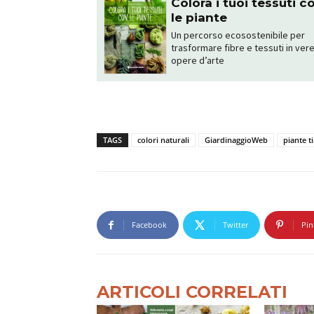
Colora i tuoi tessuti c
le piante
Un percorso ecosostenibile per
trasformare fibre e tessuti in ver
opere d’arte
TAGS
colori naturali
GiardinaggioWeb
piante t
Facebook
Twitter
Pin
ARTICOLI CORRELATI