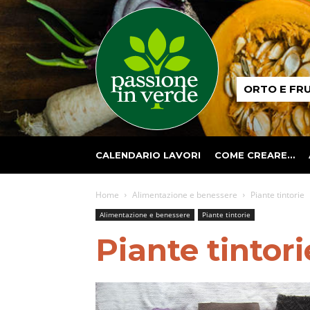
Passione
ORTO E FR
in
verde
CALENDARIO LAVORI
COME CREARE…
Home
Alimentazione e benessere
Piante tintorie
Alimentazione e benessere
Piante tintorie
Piante tintori