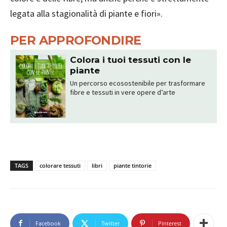
legata alla stagionalità di piante e fiori».
PER APPROFONDIRE
Colora i tuoi tessuti con le
piante
Un percorso ecosostenibile per trasformare
fibre e tessuti in vere opere d’arte
TAGS
colorare tessuti
libri
piante tintorie
Facebook
Twitter
Pinterest