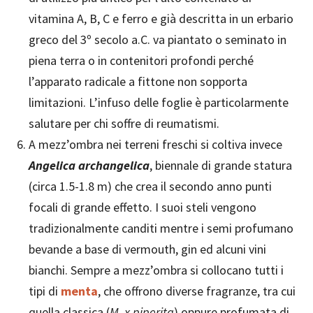
vitamina A, B, C e ferro e già descritta in un erbario
greco del 3º secolo a.C. va piantato o seminato in
piena terra o in contenitori profondi perché
l’apparato radicale a fittone non sopporta
limitazioni. L’infuso delle foglie è particolarmente
salutare per chi soffre di reumatismi.
A mezz’ombra nei terreni freschi si coltiva invece
Angelica archangelica
, biennale di grande statura
(circa 1.5-1.8 m) che crea il secondo anno punti
focali di grande effetto. I suoi steli vengono
tradizionalmente canditi mentre i semi profumano
bevande a base di vermouth, gin ed alcuni vini
bianchi. Sempre a mezz’ombra si collocano tutti i
tipi di
menta
, che offrono diverse fragranze, tra cui
quella classica (
M. x piperita
) oppure profumata di