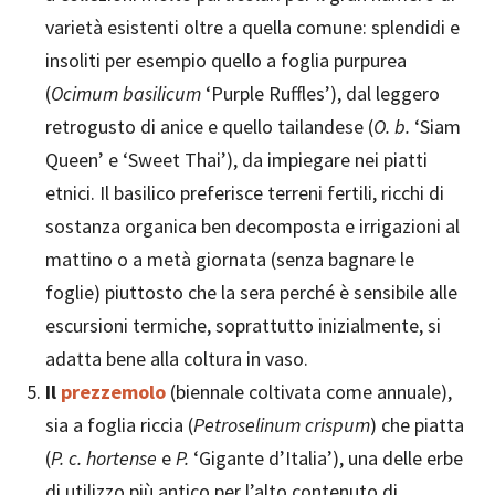
varietà esistenti oltre a quella comune: splendidi e
insoliti per esempio quello a foglia purpurea
(
Ocimum basilicum
‘Purple Ruffles’), dal leggero
retrogusto di anice e quello tailandese (
O. b.
‘Siam
Queen’ e ‘Sweet Thai’), da impiegare nei piatti
etnici. Il basilico preferisce terreni fertili, ricchi di
sostanza organica ben decomposta e irrigazioni al
mattino o a metà giornata (senza bagnare le
foglie) piuttosto che la sera perché è sensibile alle
escursioni termiche, soprattutto inizialmente, si
adatta bene alla coltura in vaso.
Il
prezzemolo
(biennale coltivata come annuale),
sia a foglia riccia (
Petroselinum crispum
) che piatta
(
P. c. hortense
e
P.
‘Gigante d’Italia’), una delle erbe
di utilizzo più antico per l’alto contenuto di