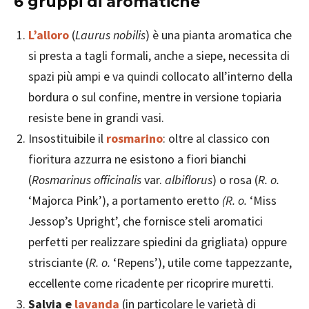
6 gruppi di aromatiche
L’alloro
(
Laurus nobilis
) è una pianta aromatica che
si presta a tagli formali, anche a siepe, necessita di
spazi più ampi e va quindi collocato all’interno della
bordura o sul confine, mentre in versione topiaria
resiste bene in grandi vasi.
Insostituibile il
rosmarino
: oltre al classico con
fioritura azzurra ne esistono a fiori bianchi
(
Rosmarinus officinalis
var.
albiflorus
) o rosa (
R. o.
‘Majorca Pink’), a portamento eretto
(R. o.
‘Miss
Jessop’s Upright’, che fornisce steli aromatici
perfetti per realizzare spiedini da grigliata) oppure
strisciante (
R. o.
‘Repens’), utile come tappezzante,
eccellente come ricadente per ricoprire muretti.
Salvia e
lavanda
(in particolare le varietà di