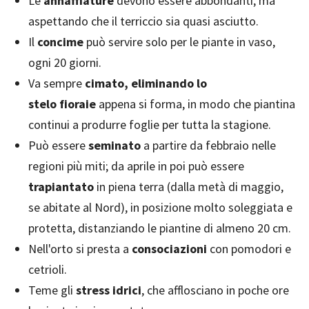
Le
annaffiature
devono essere abbondanti, ma
aspettando che il terriccio sia quasi asciutto.
Il
concime
può servire solo per le piante in vaso,
ogni 20 giorni.
Va sempre
cimato, eliminando lo
stelo fioraie
appena si forma, in modo che piantina
continui a produrre foglie per tutta la stagione.
Può essere
seminato
a partire da febbraio nelle
regioni più miti; da aprile in poi può essere
trapiantato
in piena terra (dalla metà di maggio,
se abitate al Nord), in posizione molto soleggiata e
protetta, distanziando le piantine di almeno 20 cm.
Nell'orto si presta a
consociazioni
con pomodori e
cetrioli.
Teme gli
stress idrici
, che afflosciano in poche ore