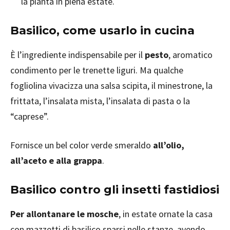
la pianta in piena estate.
Basilico, come usarlo in cucina
È l’ingrediente indispensabile per il
pesto
, aromatico
condimento per le trenette liguri. Ma qualche
fogliolina vivacizza una salsa scipita, il minestrone, la
frittata, l’insalata mista, l’insalata di pasta o la
“caprese”.
Fornisce un bel color verde smeraldo
all’olio,
all’aceto e alla grappa
.
Basilico contro gli insetti fastidiosi
Per allontanare le mosche
, in estate ornate la casa
con mazzetti di basilico sparsi nelle stanze, avendo