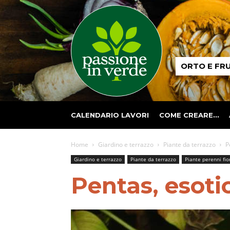
Passione
ORTO E FR
in
verde
CALENDARIO LAVORI
COME CREARE…
Home
Giardino e terrazzo
Piante da terrazzo
P
Giardino e terrazzo
Piante da terrazzo
Piante perenni fio
Pentas, esoti