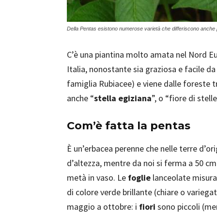
Della Pentas esistono numerose varietà che differiscono anche per
C’è una piantina molto amata nel Nord E
Italia, nonostante sia graziosa e facile da
famiglia Rubiacee) e viene dalle foreste tr
anche “
stella egiziana
”, o “fiore di stel
Com’è fatta la pentas
È un’erbacea perenne che nelle terre d’ori
d’altezza, mentre da noi si ferma a 50 cm 
metà in vaso. Le
foglie
lanceolate misuran
di colore verde brillante (chiare o variegat
maggio a ottobre: i
fiori
sono piccoli (me