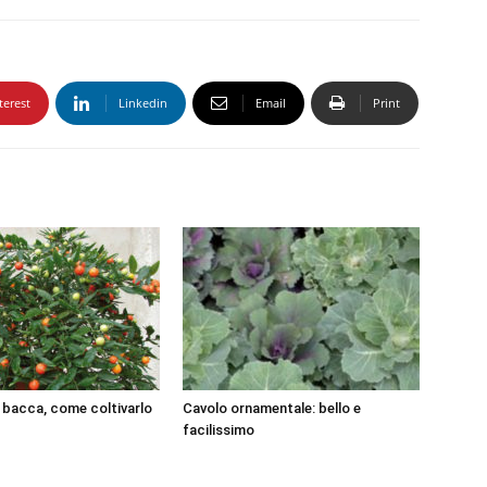
terest
Linkedin
Email
Print
bacca, come coltivarlo
Cavolo ornamentale: bello e
facilissimo