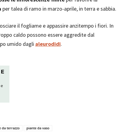
a
per talea di ramo in marzo-aprile, in terra e sabbia.
osciare il fogliame e appassire anzitempo i fiori. In
 troppo caldo possono essere aggredite dal
ppo umido dagli
aleurodidi
.
 E
 e
e da terrazzo
piante da vaso