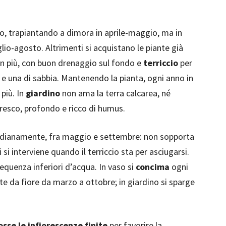
o, trapiantando a dimora in aprile-maggio, ma in
glio-agosto. Altrimenti si acquistano le piante già
in più, con buon drenaggio sul fondo e
terriccio
per
 e una di sabbia. Mantenendo la pianta, ogni anno in
 più. In
giardino
non ama la terra calcarea, né
 fresco, profondo e ricco di humus.
dianamente, fra maggio e settembre: non sopporta
 si interviene quando il terriccio sta per asciugarsi.
requenza inferiori d’acqua. In vaso si
concima
ogni
te da fiore da marzo a ottobre; in giardino si sparge
osse le infiorescenze finite
per favorire la