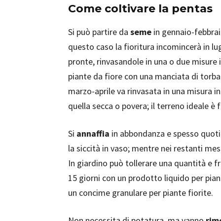
Come coltivare la pentas
Si può partire da
seme
in gennaio-febbrai
questo caso la fioritura incomincerà in lu
pronte, rinvasandole in una o due misure 
piante da fiore con una manciata di torba
marzo-aprile va rinvasata in una misura in
quella secca o povera; il terreno ideale è
Si
annaffia
in abbondanza e spesso quoti
la siccità in vaso; mentre nei restanti mesi
In giardino può tollerare una quantità e f
15 giorni con un prodotto liquido per pian
un concime granulare per piante fiorite.
Non necessita di potatura, ma vanno
rim