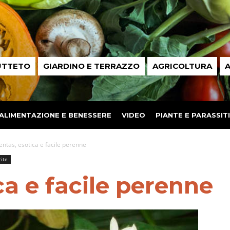
UTTETO
GIARDINO E TERRAZZO
AGRICOLTURA
A
ALIMENTAZIONE E BENESSERE
VIDEO
PIANTE E PARASSITI
entas, esotica e facile perenne
rite
ca e facile perenne