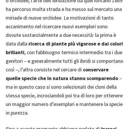
d’orchidee, l’arte dell’ibridazione da quel lontano 1869
ha percorso molta strada e ha messo sul mercato una
miriade di nuove orchidee. Le motivazioni di tanto
accanimento nel ricercare nuovi esemplari sono
dovute sostanzialmente a due necessità: la prima è
data dalla
ricerca di piante più vigorose e dai colori
brillanti
, con fabbisogno termico intermedio tra i due
genitori – e generalmente tutti gli ibridi si comportano
così –; l’altra consiste nel cercare di
conservare
quelle specie che in natura stanno scomparendo
–
ma in questo caso si sono selezionati dei cloni della
stessa specie, incrociandoli poi tra di loro per ottenere
un maggior numero d’esemplari e mantenere la specie
in purezza.
Fino a questo momento abbiamo parlato di
incroci