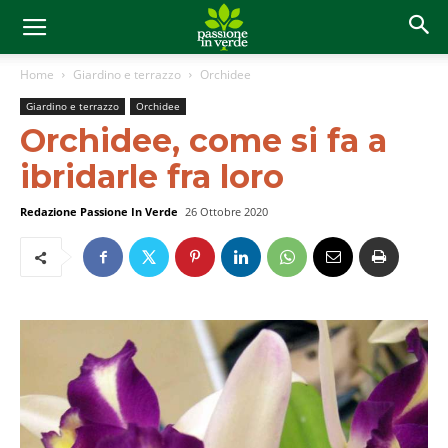
Home
Giardino e terrazzo
Orchidee
Giardino e terrazzo
Orchidee
Orchidee, come si fa a
ibridarle fra loro
Redazione Passione In Verde
26 Ottobre 2020