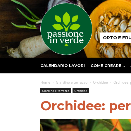
Passione
ORTO E FR
in
verde
CALENDARIO LAVORI
COME CREARE…
Home
Giardino e terrazzo
Orchidee
Orchidee: p
Giardino e terrazzo
Orchidee
Orchidee: perc