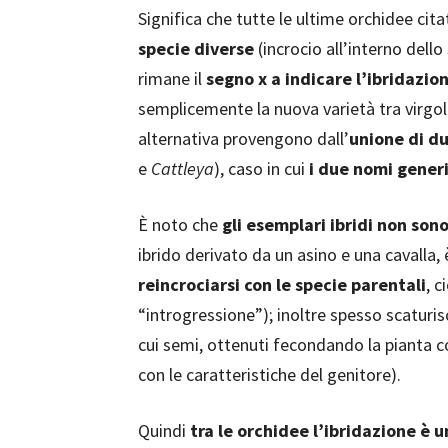
Significa che tutte le ultime orchidee citat
specie diverse
(incrocio all’interno dell
rimane il
segno x a indicare l’ibridazio
semplicemente la nuova varietà tra virgol
alternativa provengono dall’
unione di du
e
Cattleya
), caso in cui
i due nomi generic
È noto che
gli esemplari ibridi non sono
ibrido derivato da un asino e una cavalla, 
reincrociarsi con le specie parentali
, 
“introgressione”); inoltre spesso scatur
cui semi, ottenuti fecondando la pianta c
con le caratteristiche del genitore).
Quindi
tra le orchidee l’ibridazione 