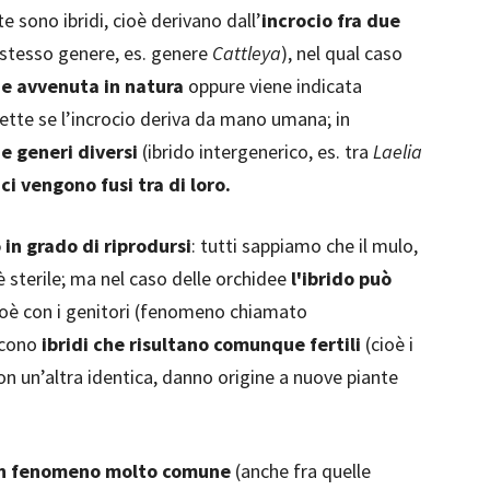
e sono ibridi, cioè derivano dall’
incrocio fra due
o stesso genere, es. genere
Cattleya
), nel qual caso
ne avvenuta in natura
oppure viene indicata
ette se l’incrocio deriva da mano umana; in
e generi diversi
(ibrido intergenerico, es. tra
Laelia
i vengono fusi tra di loro.
 in grado di riprodursi
: tutti sappiamo che il mulo,
è sterile; ma nel caso delle orchidee
l'ibrido può
cioè con i genitori (fenomeno chiamato
iscono
ibridi che risultano comunque fertili
(cioè i
on un’altra identica, danno origine a nuove piante
è un fenomeno molto comune
(anche fra quelle