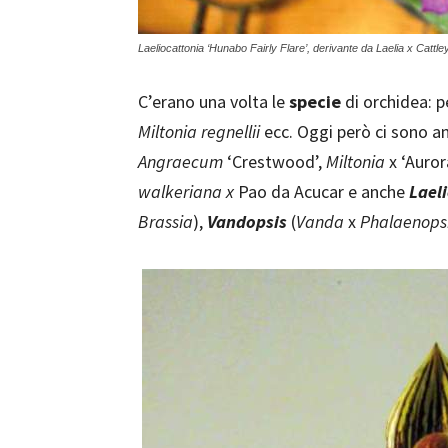
Laeliocattonia ‘Hunabo Fairly Flare’, derivante da Laelia x Cattley
C’erano una volta le
specie
di orchidea: 
Miltonia regnellii
ecc. Oggi però ci sono a
Angraecum
‘Crestwood’,
Miltonia
x ‘Auror
walkeriana x
Pao da Acucar e anche
Lael
Brassia
),
Vandopsis
(
Vanda
x
Phalaenops