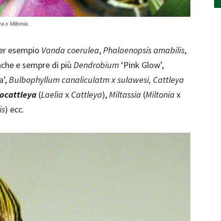
a x Miltonia.
per esempio
Vanda coerulea
,
Phalaenopsis amabilis
,
nche e sempre di più
Dendrobium
‘Pink Glow’,
a’,
Bulbophyllum canaliculatm x sulawesi, Cattleya
iocattleya
(
Laelia
x
Cattleya
),
Miltassia
(
Miltonia
x
is
) ecc.