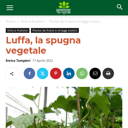
Home
Orto e frutteto
Piante da frutto e ortaggi esotici
Orto e frutteto
Piante da frutto e ortaggi esotici
Luffa, la spugna
vegetale
Enrica Tampieri
17 Aprile 2022