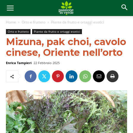
Home
Orto e frutteto
Piante da frutto e ortaggi esotici
Orto e frutteto
Piante da frutto e ortaggi esotici
Mizuna, pak choi, cavolo
cinese, Oriente nell’orto
Enrica Tampieri
22 Febbraio 2025