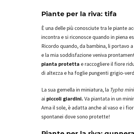
Piante per la riva: tifa
È una delle più conosciute tra le piante a
incontra e si riconosce quando in piena est
Ricordo quando, da bambina, li portavo a 
e la mia soddisfazione veniva prontamente
pianta protetta
e raccogliere il fiore rid
di altezza e ha foglie pungenti grigio-verd
La sua gemella in miniatura, la
Typha min
ai
piccoli giardini.
Va piantata in un mini
Ama il sole, è adatta anche al vaso e i fio
spontanei dove sono protette!
Piante per la riva: gunner