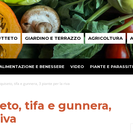
UTTETO
GIARDINO E TERRAZZO
AGRICOLTURA
A
ALIMENTAZIONE E BENESSERE
VIDEO
PIANTE E PARASSITI
quiseto, tifa e gunnera, 3 piante per la riva
eto, tifa e gunnera,
riva