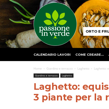
Passione
ORTO E FR
in
verde
CALENDARIO LAVORI
COME CREARE…
Home
Giardino e terrazzo
Laghetto
Laghetto: e
Giardino e terrazzo
Laghetto
Laghetto: equis
3 piante per la 