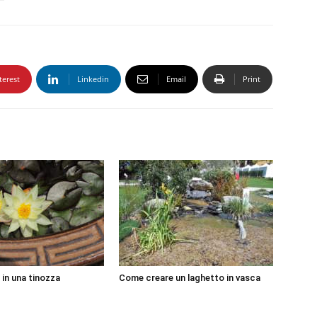
terest
Linkedin
Email
Print
 in una tinozza
Come creare un laghetto in vasca