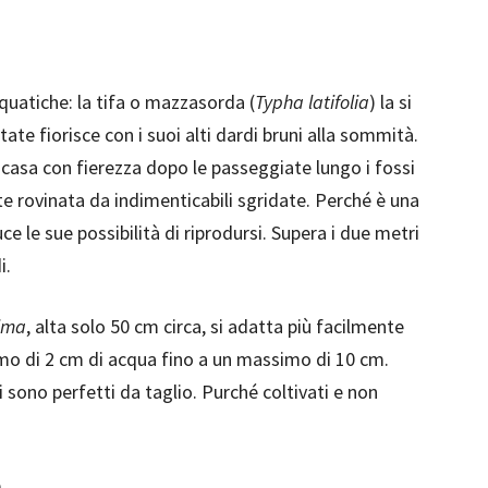
cquatiche: la tifa o mazzasorda (
Typha latifolia
) la si
ate fiorisce con i suoi alti dardi bruni alla sommità.
casa con fierezza dopo le passeggiate lungo i fossi
 rovinata da indimenticabili sgridate. Perché è una
uce le sue possibilità di riprodursi. Supera i due metri
i.
ima
, alta solo 50 cm circa, si adatta più facilmente
mo di 2 cm di acqua fino a un massimo di 10 cm.
ri sono perfetti da taglio. Purché coltivati e non
a