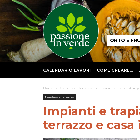
Passione
ORTO E FR
in
verde
CALENDARIO LAVORI
COME CREARE…
Home
Giardino e terrazzo
Impianti e trapianti in 
Giardino e terrazzo
Impianti e trapi
terrazzo e casa