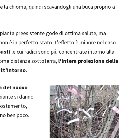
 la chioma, quindi scavandogli una buca proprio a
la pianta preesistente gode di ottima salute, ma
non è in perfetto stato. L’effetto è minore nel caso
busti
le cui radici sono più concentrate intorno alla
come distanza sottoterra,
l’intera proiezione della
tt’intorno.
a del nuovo
piante si danno
spostamento,
ono ben poco.