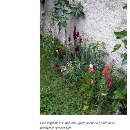
Fico impiantato in autunno, gode di buona salute nella
primavera successiva.