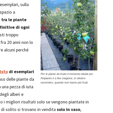
esemplari, sulla
 spazio a
 tra le piante
initive di ogni
usti troppo
fra 20 anni non lo
re alcuni perché
isto
di esemplari
Per le piante da frutto il momento ideale per
caso delle piante da
l’impianto è a fine stagione, in ottobre-
novembre, quando non hanno più frutti.
 una pezza di iuta
egli alberi e
 i migliori risultati solo se vengono piantate in
di solito si trovano in vendita
solo in vaso
,