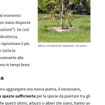
 al momento
non siano disposte
tazione”). Se così
licatezza,
ipristinare il più
Albero correttamente impiantato, con tutore.
n tutte le
locemente alla
no in tempi brevi.
ta
dera aggiungere una nuova pianta, è necessario,
o spazio sufficiente
per la specie da piantare tra gli
e questi ultimi, arbusti o alberi che siano, hanno un