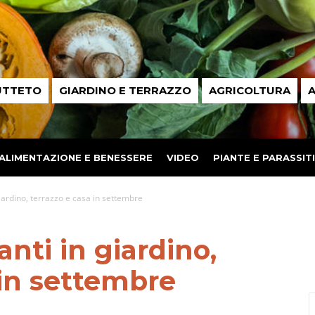
UTTETO
GIARDINO E TERRAZZO
AGRICOLTURA
A
ALIMENTAZIONE E BENESSERE
VIDEO
PIANTE E PARASSITI
giardino, terrazzo e casa in settembre
anti in giardino,
 in settembre