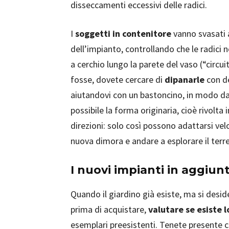
disseccamenti eccessivi delle radici.
I
soggetti in contenitore
vanno svasati
dell’impianto, controllando che le radici 
a cerchio lungo la parete del vaso (“circui
fosse, dovete cercare di
dipanarle
con de
aiutandovi con un bastoncino, in modo da r
possibile la forma originaria, cioè rivolta i
direzioni: solo così possono adattarsi ve
nuova dimora e andare a esplorare il terre
I nuovi impianti in aggiun
Quando il giardino già esiste, ma si desi
prima di acquistare,
valutare se esiste l
esemplari preesistenti. Tenete presente ch