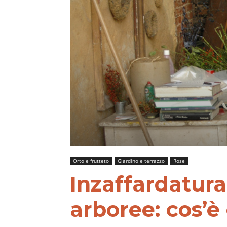
Orto e frutteto
Giardino e terrazzo
Rose
Inzaffardatura
arboree: cos’è