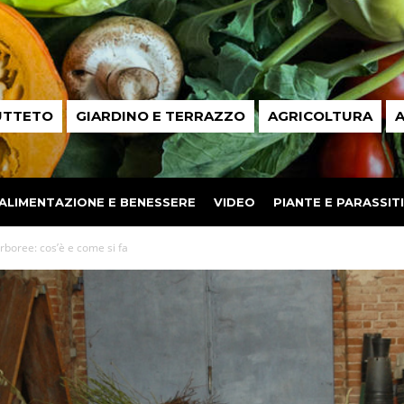
UTTETO
GIARDINO E TERRAZZO
AGRICOLTURA
A
ALIMENTAZIONE E BENESSERE
VIDEO
PIANTE E PARASSITI
arboree: cos’è e come si fa