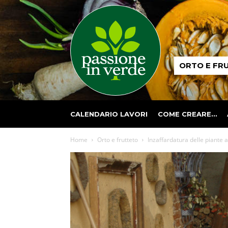
Passione
ORTO E FR
in
verde
CALENDARIO LAVORI
COME CREARE…
Home
Orto e frutteto
Inzaffardatura delle piante 