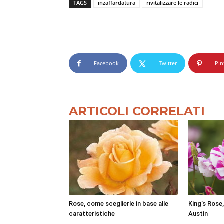
TAGS
inzaffardatura
rivitalizzare le radici
Facebook
Twitter
Pin
ARTICOLI CORRELATI
Rose, come sceglierle in base alle
King’s Rose,
caratteristiche
Austin