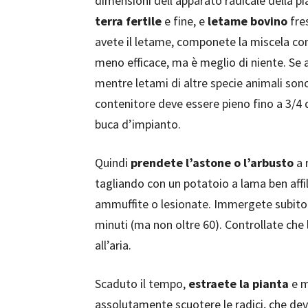
dimensioni dell’apparato radicale della p
terra fertile
e fine, e
letame bovino
fres
avete il letame, componete la miscela con
meno efficace, ma è meglio di niente. Se
mentre letami di altre specie animali sono 
contenitore deve essere pieno fino a 3/4 
buca d’impianto.
Quindi
prendete l’astone o l’arbusto
a 
tagliando con un potatoio a lama ben affi
ammuffite o lesionate. Immergete subito l
minuti (ma non oltre 60). Controllate che 
all’aria.
Scaduto il tempo,
estraete la pianta
e m
assolutamente scuotere le radici, che dev