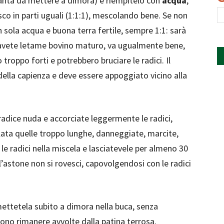
ianta da mettere a dimora) e riempitelo con
acqua
,
co in parti uguali (1:1:1), mescolando bene. Se non
 sola acqua e buona terra fertile, sempre 1:1: sarà
 avete letame bovino maturo, va ugualmente bene,
troppo forti e potrebbero bruciare le radici. Il
della capienza e deve essere appoggiato vicino alla
radice nuda e accorciate leggermente le radici,
lata quelle troppo lunghe, danneggiate, marcite,
e radici nella miscela e lasciatevele per almeno 30
l’astone non si rovesci, capovolgendosi con le radici
ettetela subito a dimora nella buca, senza
ono rimanere avvolte dalla patina terrosa.