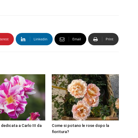
terest
Linkedin
Email
Print
 dedicata a Carlo III da
Come si potano le rose dopo la
fioritura?