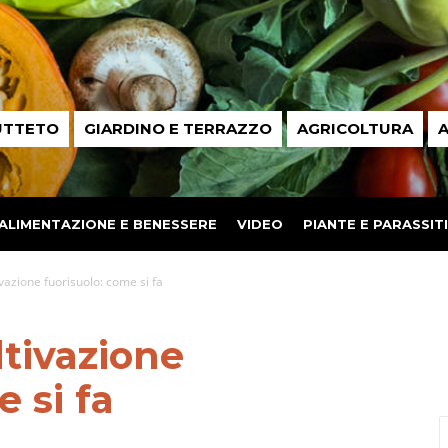
UTTETO
GIARDINO E TERRAZZO
AGRICOLTURA
A
ALIMENTAZIONE E BENESSERE
VIDEO
PIANTE E PARASSITI
ivazione fuorisuolo: come si fa
ltivazione
 si fa