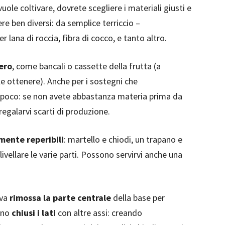
uole coltivare, dovrete scegliere i materiali giusti e
re ben diversi: da semplice terriccio –
r lana di roccia, fibra di cocco, e tanto altro.
ero
, come bancali o cassette della frutta (a
le ottenere). Anche per i sostegni che
 poco: se non avete abbastanza materia prima da
regalarvi scarti di produzione.
lmente reperibili
: martello e chiodi, un trapano e
livellare le varie parti. Possono servirvi anche una
 va
rimossa la parte centrale
della base per
nno
chiusi i lati
con altre assi: creando