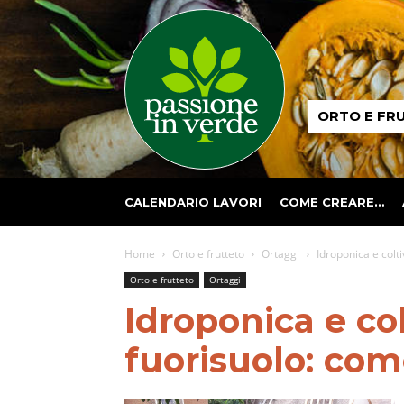
Passione
ORTO E FR
in
verde
CALENDARIO LAVORI
COME CREARE…
Home
Orto e frutteto
Ortaggi
Idroponica e colt
Orto e frutteto
Ortaggi
Idroponica e co
fuorisuolo: come