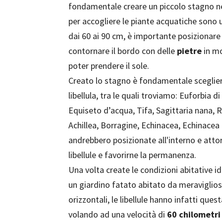
fondamentale creare un piccolo stagno ne
per accogliere le piante acquatiche sono 
dai 60 ai 90 cm, è importante posizionare
contornare il bordo con delle
pietre
in mo
poter prendere il sole.
Creato lo stagno è fondamentale sceglie
libellula, tra le quali troviamo: Euforbia d
Equiseto d’acqua, Tifa, Sagittaria nana, R
Achillea, Borragine, Echinacea, Echinacea 
andrebbero posizionate all'interno e attor
libellule e favorirne la permanenza.
Una volta create le condizioni abitative id
un giardino fatato abitato da meravigliose 
orizzontali, le libellule hanno infatti ques
volando ad una velocità di
60 chilometri 