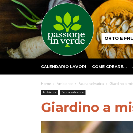
Passione
ORTO E FR
in
verde
CALENDARIO LAVORI
COME CREARE…
Home
Ambiente
Fauna selvatica
Giardino a mis
Ambiente
Fauna selvatica
Giardino a mis