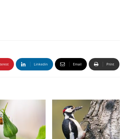
terest
Linkedin
Email
Print