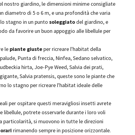
l nostro giardino, le dimensioni minime consigliate
un diametro di 5 o 6 m, e una profondità che varia
 lo stagno in un punto
soleggiato
del giardino, e
do da favorire un buon appoggio alle libellule per
re le
piante giuste
per ricreare l'habitat della
i palude, Punta di freccia, Ninfea, Sedano selvatico,
udbeckia hirta, Joe-Pye Weed, Salvia dei prati,
gigante, Salvia pratensis, queste sono le piante che
no lo stagno per ricreare l'habitat ideale delle
eali per ospitare questi meravigliosi insetti avrete
libellule, potrete osservarle durante i loro voli
ta particolarità, si muovono in tutte le direzioni
orari
rimanendo sempre in posizione orizzontale.