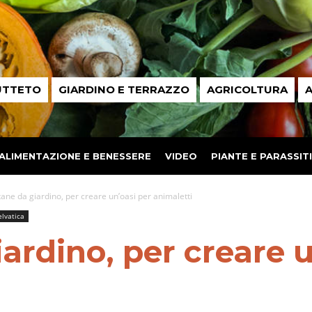
UTTETO
GIARDINO E TERRAZZO
AGRICOLTURA
A
ALIMENTAZIONE E BENESSERE
VIDEO
PIANTE E PARASSITI
ane da giardino, per creare un’oasi per animaletti
lvatica
ardino, per creare u