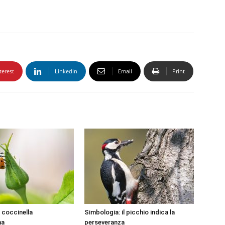
terest
Linkedin
Email
Print
 coccinella
Simbologia: il picchio indica la
na
perseveranza