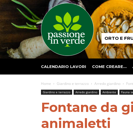
Passione
ORTO E FR
in
verde
CALENDARIO LAVORI
COME CREARE…
Home
Giardino e terrazzo
Arredo giardino
Font
Giardino e terrazzo
Arredo giardino
Ambiente
Fauna se
Fontane da gi
animaletti