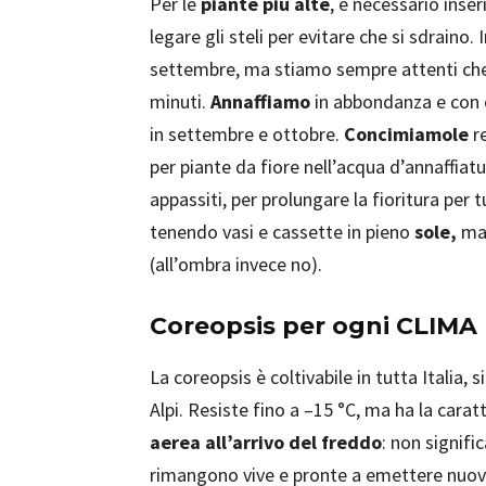
Per le
piante più alte
, è necessario inse
legare gli steli per evitare che si sdraino
settembre, ma stiamo sempre attenti che 
minuti.
Annaffiamo
in abbondanza e con 
in settembre e ottobre.
Concimiamole
re
per piante da fiore nell’acqua d’annaffiat
appassiti, per prolungare la fioritura per tu
tenendo vasi e cassette in pieno
sole,
ma 
(all’ombra invece no).
Coreopsis per ogni CLIMA
La coreopsis è coltivabile in tutta Italia, si
Alpi. Resiste fino a –15 °C, ma ha la cara
aerea all’arrivo del freddo
: non signifi
rimangono vive e pronte a emettere nuova