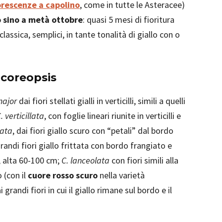
orescenze a capolino
, come in tutte le Asteracee)
 sino a metà ottobre
: quasi 5 mesi di fioritura
assica, semplici, in tante tonalità di giallo con o
 coreopsis
major
dai fiori stellati gialli in verticilli, simili a quelli
. verticillata
, con foglie lineari riunite in verticilli e
lata
, dai fiori giallo scuro con “petali” dal bordo
grandi fiori giallo frittata con bordo frangiato e
), alta 60-100 cm;
C. lanceolata
con fiori simili alla
 (con il
cuore rosso scuro
nella varietà
 grandi fiori in cui il giallo rimane sul bordo e il