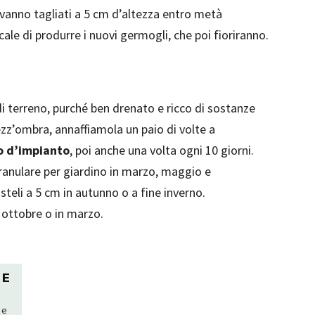
i vanno tagliati a 5 cm d’altezza entro metà
ale di produrre i nuovi germogli, che poi fioriranno.
di terreno, purché ben drenato e ricco di sostanze
ezz’ombra, annaffiamola un paio di volte a
o d’impianto
, poi anche una volta ogni 10 giorni.
nulare per giardino in marzo, maggio e
 steli a 5 cm in autunno o a fine inverno.
n ottobre o in marzo.
 E
 e