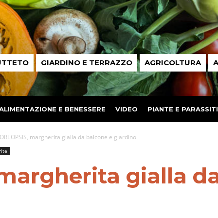
UTTETO
GIARDINO E TERRAZZO
AGRICOLTURA
A
ALIMENTAZIONE E BENESSERE
VIDEO
PIANTE E PARASSITI
OREOPSIS, margherita gialla da balcone e giardino
rite
argherita gialla da