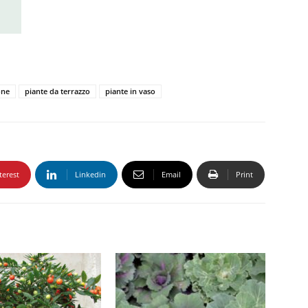
one
piante da terrazzo
piante in vaso
terest
Linkedin
Email
Print