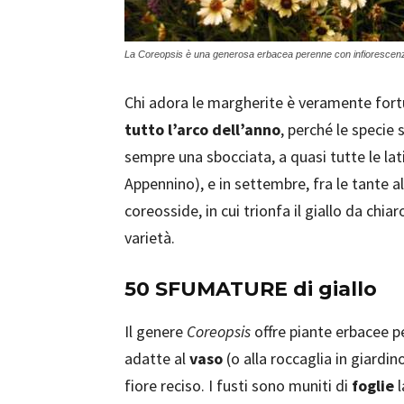
La Coreopsis è una generosa erbacea perenne con infiorescenz
Chi adora le margherite è veramente for
tutto l’arco dell’anno
, perché le speci
sempre una sbocciata, a quasi tutte le latit
Appennino), e in settembre, fra le tante a
coreosside, in cui trionfa il giallo da chi
varietà.
50 SFUMATURE di giallo
Il genere
Coreopsis
offre piante erbacee pe
adatte al
vaso
(o alla roccaglia in giardino
fiore reciso. I fusti sono muniti di
foglie
l