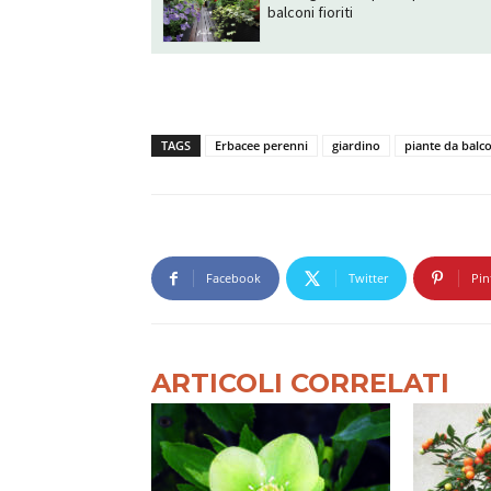
balconi fioriti
TAGS
Erbacee perenni
giardino
piante da balc
Facebook
Twitter
Pin
ARTICOLI CORRELATI