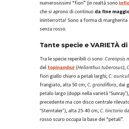
numerosissimi “fiori” (in realtà sono
infi
che si aprono di continuo
da fine maggio
ininterrotta! Sono a forma di margherita cl
senza rosso.
Tante specie e VARIETÀ di
Tra le specie reperibili ci sono:
Coreopsis 
del
topinambur
(
Helianthus tuberosus
);
C
fiori giallo chiaro a petali larghi;
C. auricu
frangiato, alta 50 cm;
C. grandiflora
, dai 
petalo largo (doppi nella varietà ‘Sunray’
precedente ma con disco centrale rilevato
‘Sterntaler’), alta 25-40 cm;
C. tinctoria
dai
rosso scuro occupa la base dei “petali”.