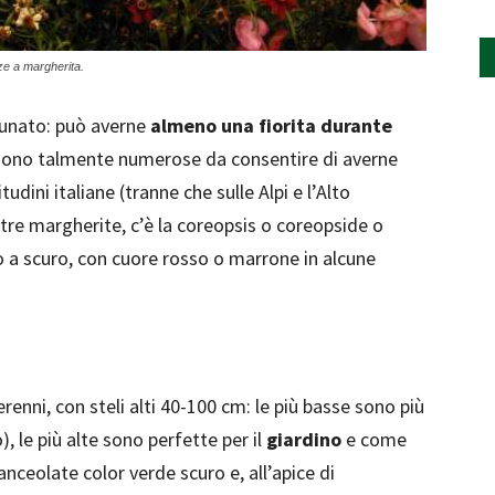
e a margherita.
tunato: può averne
almeno una fiorita durante
e sono talmente numerose da consentire di averne
udini italiane (tranne che sulle Alpi e l’Alto
ltre margherite, c’è la coreopsis o coreopside o
aro a scuro, con cuore rosso o marrone in alcune
renni, con steli alti 40-100 cm: le più basse sono più
), le più alte sono perfette per il
giardino
e come
anceolate color verde scuro e, all’apice di