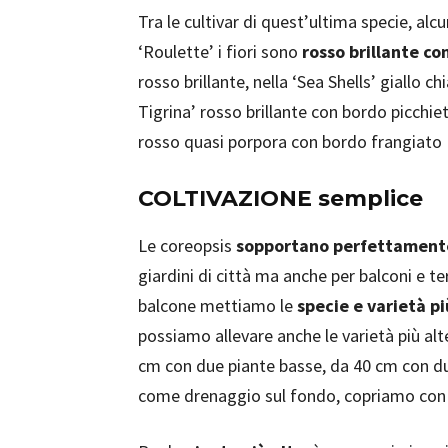
Tra le cultivar di quest’ultima specie, alc
‘Roulette’ i fiori sono
rosso brillante co
rosso brillante, nella ‘Sea Shells’ giallo 
Tigrina’ rosso brillante con bordo picchie
rosso quasi porpora con bordo frangiato
COLTIVAZIONE semplice
Le coreopsis
sopportano perfettament
giardini di città ma anche per balconi e t
balcone mettiamo le
specie e varietà p
possiamo allevare anche le varietà più al
cm con due piante basse, da 40 cm con du
come drenaggio sul fondo, copriamo con u