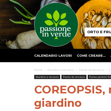
Passione
ORTO E FR
in
verde
CALENDARIO LAVORI
COME CREARE…
Home
Giardino e terrazzo
Piante da terrazzo
C
Giardino e terrazzo
Piante da terrazzo
Piante perenni fio
COREOPSIS, m
giardino