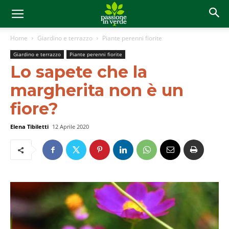
Home
Giardino e terrazzo
Piante perenni fiorite
Giardino e terrazzo
Piante perenni fiorite
Lo sapete che la
margherita non è un
fiore?
Elena Tibiletti
12 Aprile 2020