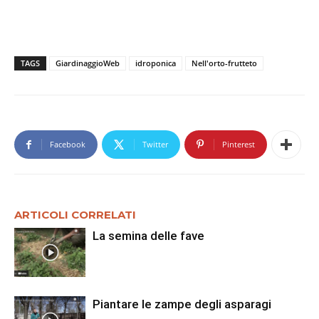
TAGS
GiardinaggioWeb
idroponica
Nell'orto-frutteto
Facebook
Twitter
Pinterest
ARTICOLI CORRELATI
La semina delle fave
Piantare le zampe degli asparagi