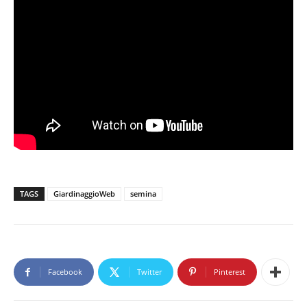
TAGS
GiardinaggioWeb
semina
Facebook
Twitter
Pinterest