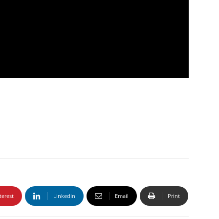
terest
Linkedin
Email
Print