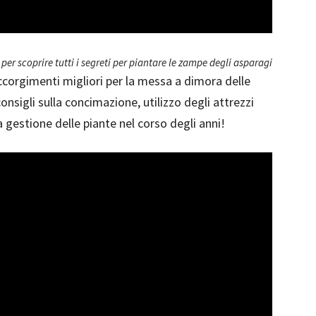
 per scoprire tutti i segreti per piantare le zampe degli asparagi
 accorgimenti migliori per la messa a dimora delle
nsigli sulla concimazione, utilizzo degli attrezzi
 la gestione delle piante nel corso degli anni!