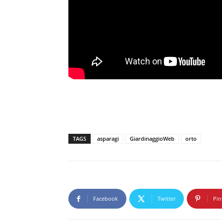
TAGS
asparagi
GiardinaggioWeb
orto
Facebook
Twitter
Pin