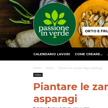
Passione
ORTO E FR
in
verde
CALENDARIO LAVORI
COME CREARE…
Home
Video
Piantare le zampe degli asparagi
Video
Piantare le za
asparagi