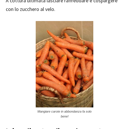
A cottura ultimata lasciare raffreddare e cospargere
con lo zucchero al velo.
Mangiare carote in abbondanza fa solo
bene!