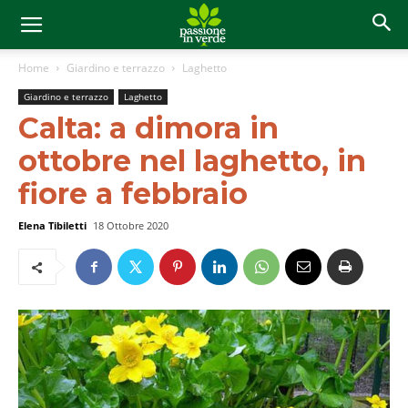
Home
Giardino e terrazzo
Laghetto
Giardino e terrazzo
Laghetto
Calta: a dimora in
ottobre nel laghetto, in
fiore a febbraio
Elena Tibiletti
18 Ottobre 2020