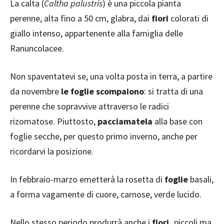
La calta (
Caltha palustris
) è una piccola pianta
perenne, alta fino a 50 cm, glabra, dai
fiori
colorati di
giallo intenso, appartenente alla famiglia delle
Ranuncolacee.
Non spaventatevi se, una volta posta in terra, a partire
da novembre
le foglie scompaiono
: si tratta di una
perenne che sopravvive attraverso le radici
rizomatose. Piuttosto,
pacciamatela
alla base con
foglie secche, per questo primo inverno, anche per
ricordarvi la posizione.
In febbraio-marzo emetterà la rosetta di
foglie
basali,
a forma vagamente di cuore, carnose, verde lucido.
Nello stesso periodo produrrà anche i
fiori,
piccoli ma