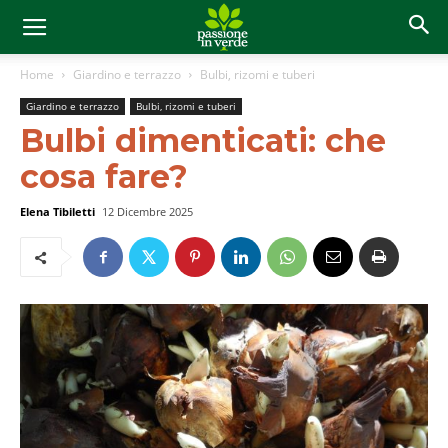
Home
Giardino e terrazzo
Bulbi, rizomi e tuberi
Giardino e terrazzo
Bulbi, rizomi e tuberi
Bulbi dimenticati: che
cosa fare?
Elena Tibiletti
12 Dicembre 2025