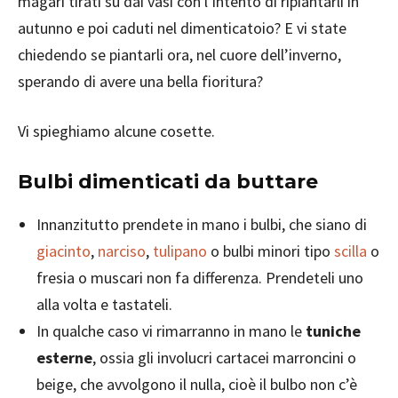
magari tirati su dai vasi con l’intento di ripiantarli in
autunno e poi caduti nel dimenticatoio? E vi state
chiedendo se piantarli ora, nel cuore dell’inverno,
sperando di avere una bella fioritura?
Vi spieghiamo alcune cosette.
Bulbi dimenticati da buttare
Innanzitutto prendete in mano i bulbi, che siano di
giacinto
,
narciso
,
tulipano
o bulbi minori tipo
scilla
o
fresia o muscari non fa differenza. Prendeteli uno
alla volta e tastateli.
In qualche caso vi rimarranno in mano le
tuniche
esterne
, ossia gli involucri cartacei marroncini o
beige, che avvolgono il nulla, cioè il bulbo non c’è