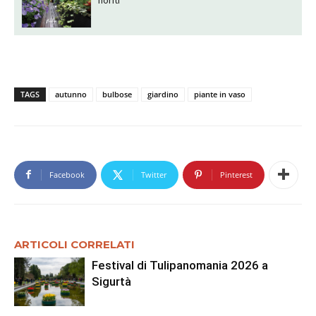
fioriti
TAGS
autunno
bulbose
giardino
piante in vaso
Facebook
Twitter
Pinterest
ARTICOLI CORRELATI
Festival di Tulipanomania 2026 a
Sigurtà