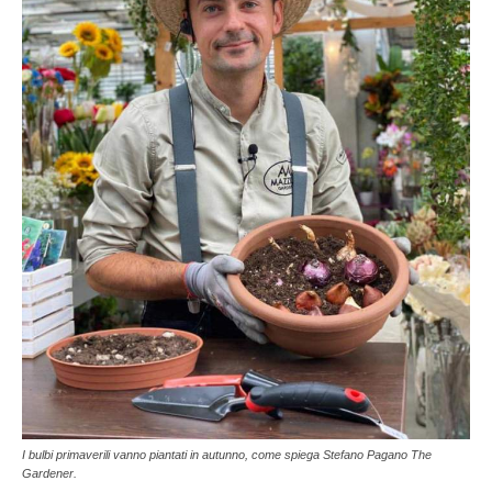
I bulbi primaverili vanno piantati in autunno, come spiega Stefano Pagano The
Gardener.