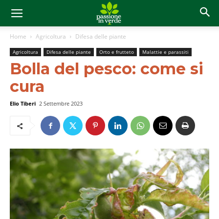
Home
Agricoltura
Difesa delle piante
Agricoltura
Difesa delle piante
Orto e frutteto
Malattie e parassiti
Bolla del pesco: come si
cura
Elio Tiberi
2 Settembre 2023