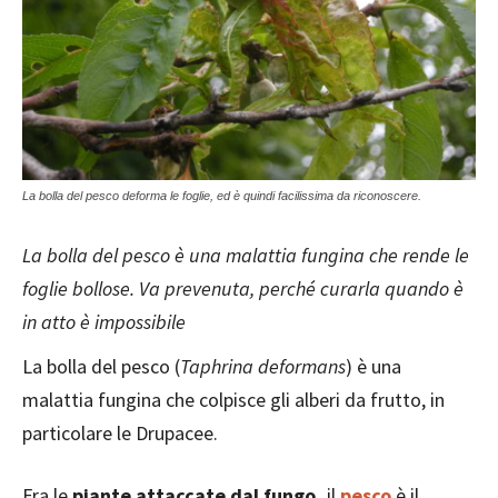
La bolla del pesco deforma le foglie, ed è quindi facilissima da riconoscere.
La bolla del pesco è una malattia fungina che rende le
foglie bollose. Va prevenuta, perché curarla quando è
in atto è impossibile
La bolla del pesco (
Taphrina deformans
) è una
malattia fungina che colpisce gli alberi da frutto, in
particolare le Drupacee.
Fra le
piante attaccate dal fungo,
il
pesco
è il