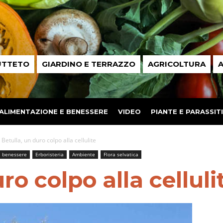
UTTETO
GIARDINO E TERRAZZO
AGRICOLTURA
A
ALIMENTAZIONE E BENESSERE
VIDEO
PIANTE E PARASSITI
Betulla, un duro colpo alla cellulite
e benessere
Erboristeria
Ambiente
Flora selvatica
ro colpo alla celluli