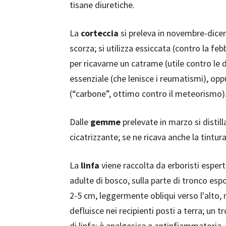
tisane diuretiche.
La
corteccia
si preleva in novembre-dicem
scorza; si utilizza essiccata (contro la feb
per ricavarne un catrame (utile contro le de
essenziale (che lenisce i reumatismi), opp
(“carbone”, ottimo contro il meteorismo)
Dalle
gemme
prelevate in marzo si distil
cicatrizzante; se ne ricava anche la tintur
La
linfa
viene raccolta da erboristi esperti
adulte di bosco, sulla parte di tronco espo
2-5 cm, leggermente obliqui verso l'alto, n
defluisce nei recipienti posti a terra; un t
di linfa; è analgesica e antinfiammatoria.