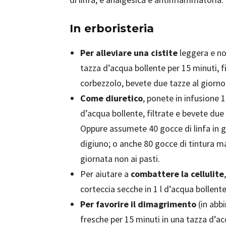
In erboristeria
Per alleviare una cistite
leggera e non
tazza d’acqua bollente per 15 minuti, f
corbezzolo, bevete due tazze al giorno
Come diuretico
, ponete in infusione 
d’acqua bollente, filtrate e bevete due 
Oppure assumete 40 gocce di linfa in 
digiuno; o anche 80 gocce di tintura mad
giornata non ai pasti.
Per aiutare a
combattere la cellulite
corteccia secche in 1 l d’acqua bollente
Per favorire il dimagrimento
(in abbi
fresche per 15 minuti in una tazza d’acq