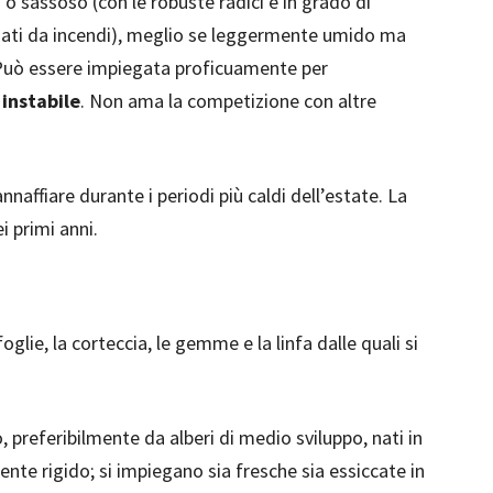
o sassoso (con le robuste radici è in grado di
ciati da incendi), meglio se leggermente umido ma
 Può essere impiegata proficuamente per
 instabile
. Non ama la competizione con altre
nnaffiare durante i periodi più caldi dell’estate. La
 primi anni.
 foglie, la corteccia, le gemme e la linfa dalle quali si
, preferibilmente da alberi di medio sviluppo, nati in
te rigido; si impiegano sia fresche sia essiccate in