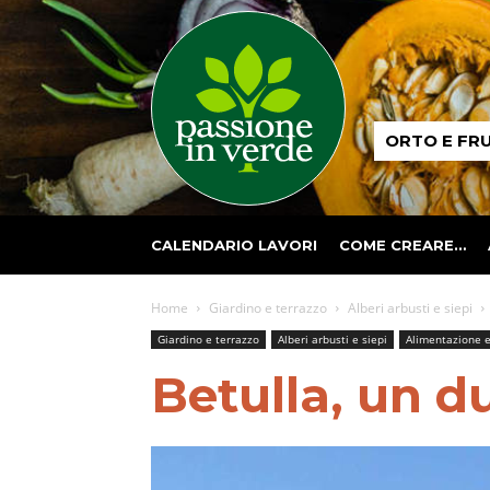
Passione
ORTO E FR
in
verde
CALENDARIO LAVORI
COME CREARE…
Home
Giardino e terrazzo
Alberi arbusti e siepi
Giardino e terrazzo
Alberi arbusti e siepi
Alimentazione 
Betulla, un du