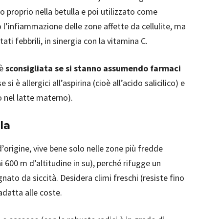
erto proprio nella betulla e poi utilizzato come
o l’infiammazione delle zone affette da cellulite, ma
ati febbrili, in sinergia con la vitamina C.
 è
sconsigliata se si stanno assumendo farmaci
se si è allergici all’aspirina (cioè all’acido salicilico) e
o nel latte materno).
la
 d’origine, vive bene solo nelle zone più fredde
i 600 m d’altitudine in su), perché rifugge un
ato da siccità. Desidera climi freschi (resiste fino
adatta alle coste.