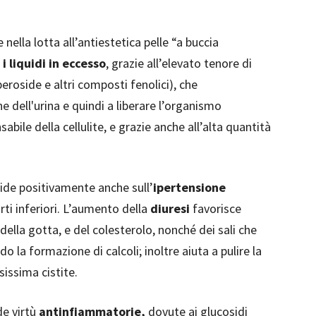
 nella lotta all’antiestetica pelle “a buccia
i liquidi in eccesso
, grazie all’elevato tenore di
iperoside e altri composti fenolici), che
 dell'urina e quindi a liberare l’organismo
abile della cellulite, e grazie anche all’alta quantità
ncide positivamente anche sull’
ipertensione
rti inferiori. L’aumento della
diuresi
favorisce
 della gotta, e del colesterolo, nonché dei sali che
 la formazione di calcoli; inoltre aiuta a pulire la
sissima cistite.
de virtù
antinfiammatorie,
dovute ai glucosidi