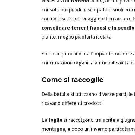
Necessita di
terreno
acido, anche povero 
consolidare pendii e scarpate o suoli bru
con un discreto drenaggio e ben aerato.
consolidare terreni franosi e in pendio
piante: meglio piantarla isolata.
Solo nei primi anni dall’impianto occorre a
concimazione organica autunnale aiuta nei
Come si raccoglie
Della betulla si utilizzano diverse parti, le
ricavano differenti prodotti.
Le
foglie
si raccolgono tra aprile e giugno
montagna, e dopo un inverno particolarmen