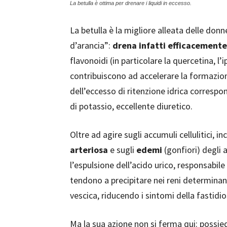
La betulla è ottima per drenare i liquidi in eccesso.
La betulla è la migliore alleata delle donne
d’arancia”:
drena infatti efficacemente 
flavonoidi (in particolare la quercetina, l’
contribuiscono ad accelerare la formazione
dell’eccesso di ritenzione idrica correspons
di potassio, eccellente diuretico.
Oltre ad agire sugli accumuli cellulitici, i
arteriosa
e sugli
edemi
(gonfiori) degli a
l’espulsione dell’acido urico, responsabile
tendono a precipitare nei reni determinando
vescica, riducendo i sintomi della fastidio
Ma la sua azione non si ferma qui: possie