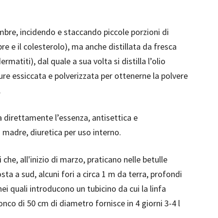
bre, incidendo e staccando piccole porzioni di
bre e il colesterolo), ma anche distillata da fresca
rmatiti), dal quale a sua volta si distilla l’olio
ure essiccata e polverizzata per ottenerne la polvere
.
la direttamente l’essenza, antisettica e
a madre, diuretica per uso interno.
 che, all'inizio di marzo, praticano nelle betulle
sta a sud, alcuni fori a circa 1 m da terra, profondi
ei quali introducono un tubicino da cui la linfa
ronco di 50 cm di diametro fornisce in 4 giorni 3-4 l