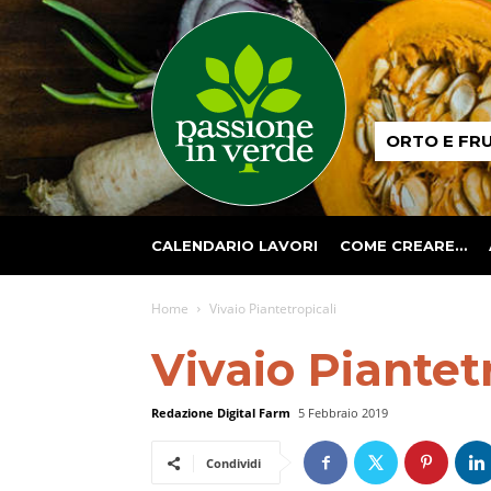
Passione
ORTO E FR
in
verde
CALENDARIO LAVORI
COME CREARE…
Home
Vivaio Piantetropicali
Vivaio Piantet
Redazione Digital Farm
5 Febbraio 2019
Condividi