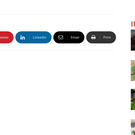
terest
Linkedin
Email
Print