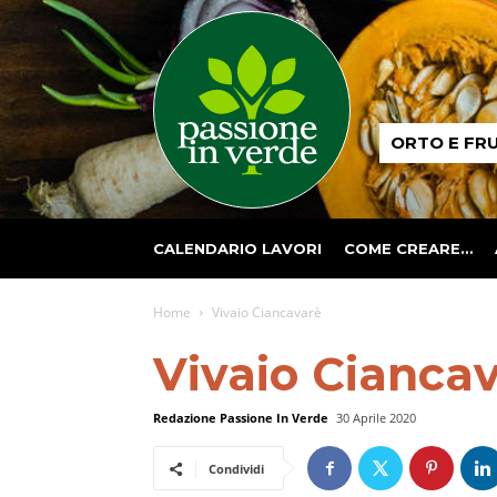
Passione
ORTO E FR
in
verde
CALENDARIO LAVORI
COME CREARE…
Home
Vivaio Ciancavarè
Vivaio Cianca
Redazione Passione In Verde
30 Aprile 2020
Condividi