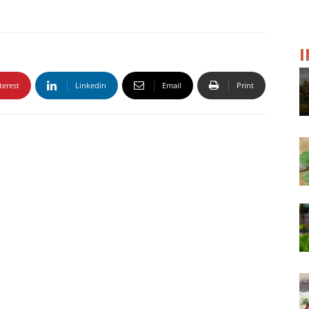
terest
Linkedin
Email
Print