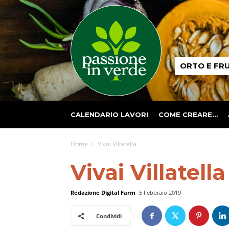
Passione
ORTO E FR
in
verde
CALENDARIO LAVORI
COME CREARE…
Home
Vivai Villatella
Vivai Villatella
Redazione Digital Farm
5 Febbraio 2019
Condividi