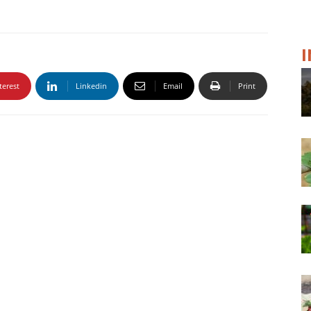
terest
Linkedin
Email
Print