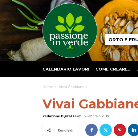
Passione
ORTO E FR
in
verde
CALENDARIO LAVORI
COME CREARE…
Home
Vivai Gabbianelli
Vivai Gabbiane
Redazione Digital Farm
5 Febbraio 2019
Condividi