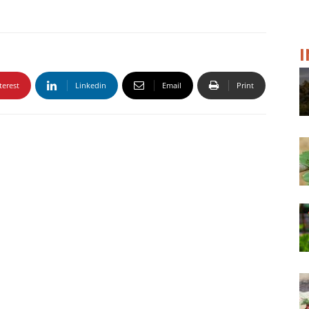
terest
Linkedin
Email
Print