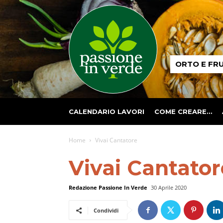
Passione
ORTO E FR
in
verde
CALENDARIO LAVORI
COME CREARE…
Home
Vivai Cantatore
Vivai Cantator
Redazione Passione In Verde
30 Aprile 2020
Condividi