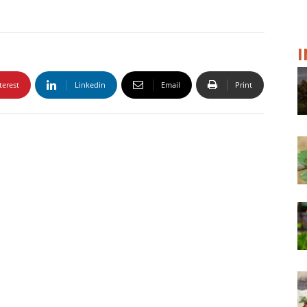
terest
Linkedin
Email
Print